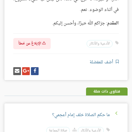
في أثناء الوضوء. نعم.
المقدم
: جزاكم الله خيرًا، وأحسن إليكم.
الإبلاغ عن خطأ
الأدعية والأذكار
أضف للمفضلة
شارك
شارك
إرسل
على
على
إيميل
فيسبوك
غوغل
بلس
فتاوى ذات صلة
ما حكم الصلاة خلف إمام أعجمي؟
الأدعية والأذكار
صلاة الجماعة