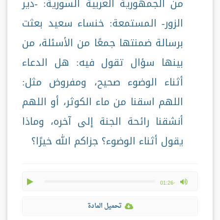
من الجمهورية العربية السورية: -دير
الزور- المستمعة: خنساء سعيد بعثت
برسالة ضمنتها جمعًا من الأسئلة، من
بينها سؤال تقول فيه: هل الدعاء
أثناء الوضوء صحيح، ومفروض مثل:
اللهم اسقنا من ماء الكوثر، أو اللهم
أنشقنا رائحة الجنة إلى آخره، وماذا
يقول أثناء الوضوء؟ جزاكم الله خيرًا؟
play
max volume
-01:26
تحميل المادة