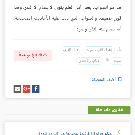
هذا هو الصواب، بعض أهل العلم يقول: لا يصام إلا النذر، وهذا
قول ضعيف. والصواب الذي دلت عليه الأحاديث الصحيحة:
أنه يصام عنه النذر، وغيره.
إهداء القرب للميت
إهداء القرب
الإبلاغ عن خطأ
للميت
الآداب والأخلاق
أضف للمفضلة
شارك
شارك
إرسل
على
على
إيميل
فيسبوك
غوغل
بلس
فتاوى ذات صلة
حكم قراءة الفاتحة وغيرها من السور للموتى