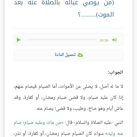
(من يوصي عياله بالصلاة عنه بعد
الموت)..........؟
play
max volume
-00:36
تحميل المادة
الجواب:
لا ما له أصل، لا يصلى عن الأموات، أما الصيام فيصام عنهم،
إذا كان عليه صيام، ولا قضى صيام رمضان، أو كفارة، وقد
عاش أيام وهو صاح، وطيب، ولا قضى؛ يصام عنه.
النبي -عليه الصلاة والسلام- قال:
من مات وعليه صيام؛ صام
عنه وليه
سواء كان الصيام صيام رمضان، أو كفارة، أو نذر،