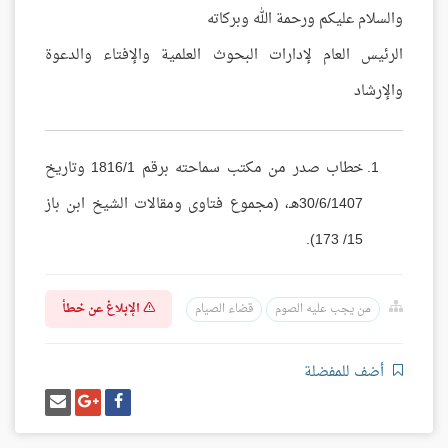
والسلام عليكم ورحمة الله وبركاته
الرئيس العام لإدارات البحوث العلمية والإفتاء والدعوة
والإرشاد
خطاب صدر من مكتب سماحته برقم 1816/1 وتاريخ
30/6/1407هـ، (مجموع فتاوى ومقالات الشيخ ابن باز
15/ 173).
الإبلاغ عن خطأ
من يجب عليه الصوم
قضاء الصيام
أضف للمفضلة
شارك
شارك
إرسل
على
على
إيميل
فيسبوك
غوغل
بلس