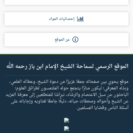
إحصائيات المواد
عن الموقع
الموقع الرسمي لسماحة الشيخ الإمام ابن باز رحمه الله
موقع يحوي بين صفحاته جمعًا غزيرًا من دعوة الشيخ، وعطائه العلمي،
وبذله المعرفي؛ ليكون منارًا يتجمع حوله الملتمسون لطرائق العلوم؛
الباحثون عن سبل الاعتصام والرشاد، نبراسًا للمتطلعين إلى معرفة المزيد
عن الشيخ وأحواله ومحطات حياته، دليلًا جامعًا لفتاويه وإجاباته على
أسئلة الناس وقضايا المسلمين.