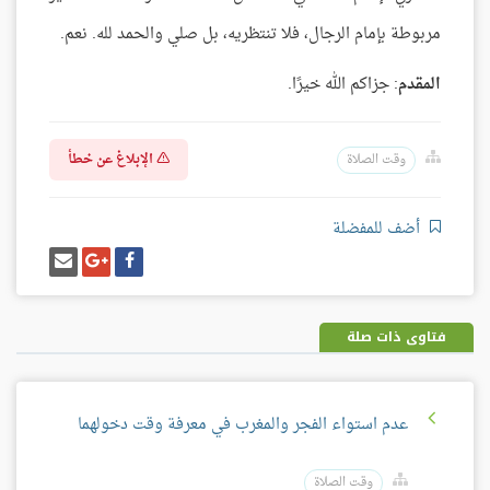
مربوطة بإمام الرجال، فلا تنتظريه، بل صلي والحمد لله. نعم.
المقدم
: جزاكم الله خيرًا.
الإبلاغ عن خطأ
وقت الصلاة
أضف للمفضلة
شارك
شارك
إرسل
على
على
إيميل
فيسبوك
غوغل
بلس
فتاوى ذات صلة
عدم استواء الفجر والمغرب في معرفة وقت دخولهما
وقت الصلاة