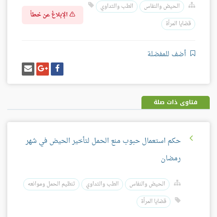
الحيض والنفاس
الطب والتداوي
الإبلاغ عن خطأ
قضايا المرأة
أضف للمفضلة
شارك
شارك
إرسل
على
على
إيميل
فيسبوك
غوغل
بلس
فتاوى ذات صلة
حكم استعمال حبوب منع الحمل لتأخير الحيض في شهر
رمضان
الحيض والنفاس
الطب والتداوي
تنظيم الحمل وموانعه
قضايا المرأة