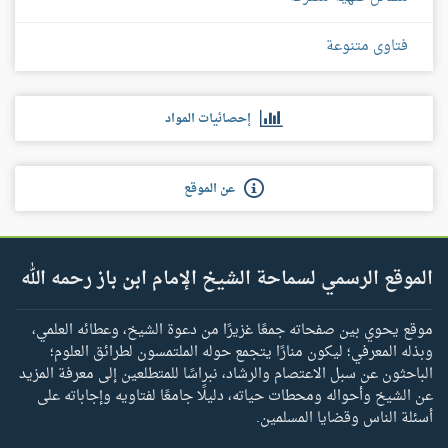
فتاوى متنوعة
إحصائيات المواد
عن الموقع
الموقع الرسمي لسماحة الشيخ الإمام ابن باز رحمه الله
موقع يحوي بين صفحاته جمعًا غزيرًا من دعوة الشيخ، وعطائه العلمي،
وبذله المعرفي؛ ليكون منارًا يتجمع حوله الملتمسون لطرائق العلوم؛
الباحثون عن سبل الاعتصام والرشاد، نبراسًا للمتطلعين إلى معرفة المزيد
عن الشيخ وأحواله ومحطات حياته، دليلًا جامعًا لفتاويه وإجاباته على
أسئلة الناس وقضايا المسلمين.