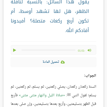
يقول هذا السائل: بالنسبة لنافلة
الظهر، هل لها تشهد أوسط، أم
تكون أربع ركعات متصلة؟ أفيدونا
أفادكم الله.
play
max volume
-01:01
تحميل المادة
الجواب:
السنة ركعتان ركعتان، يصلي ركعتين، ثم يسلم، ثم ركعتين، ثم
يسلم؛ لقول النبي ﷺ:
صلاة الليل والنهار مثنى مثنى
فأربع
قبل الظهر بتسليمتين، وأربع بعدها بتسليمتين، وإن صلى بعدها