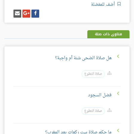
أضف للمفضلة
شارك
شارك
إرسل
على
على
إيميل
فيسبوك
غوغل
بلس
فتاوى ذات صلة
هل صلاة الضحى سُنة أم واجبة؟
صلاة التطوع
فضل السجود
صلاة التطوع
ما حكم صلاة ست ركعات بعد المغرب؟