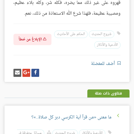
قهروه على غير ذلك مما يضره، فكله شر، وكله بلاء عظيم،
ومصيبة عظيمة، فلهذا شرع الله الاستعاذة من ذلك، نعم.
شروح الحديث
الحكم على الأحاديث
الإبلاغ عن خطأ
الأدعية والأذكار
أضف للمفضلة
شارك
شارك
إرسل
على
على
إيميل
فيسبوك
غوغل
بلس
فتاوى ذات صلة
ما معنى «من قرأ آية الكرسي دبر كل صلاة..»؟
الأدعية والأذكار
شروح الحديث
مسائل متفرقة في