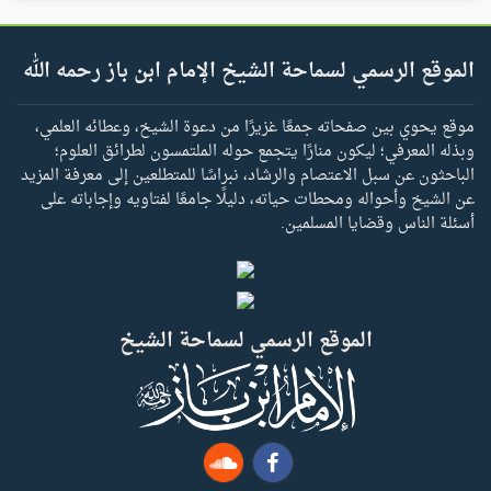
الموقع الرسمي لسماحة الشيخ الإمام ابن باز رحمه الله
موقع يحوي بين صفحاته جمعًا غزيرًا من دعوة الشيخ، وعطائه العلمي،
وبذله المعرفي؛ ليكون منارًا يتجمع حوله الملتمسون لطرائق العلوم؛
الباحثون عن سبل الاعتصام والرشاد، نبراسًا للمتطلعين إلى معرفة المزيد
عن الشيخ وأحواله ومحطات حياته، دليلًا جامعًا لفتاويه وإجاباته على
أسئلة الناس وقضايا المسلمين.
الموقع الرسمي لسماحة الشيخ