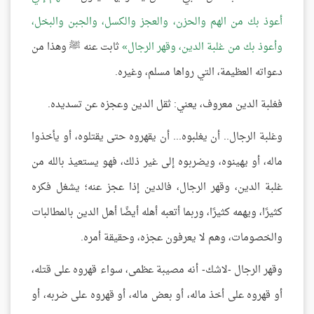
أعوذ بك من الهم والحزن، والعجز والكسل، والجبن والبخل،
وأعوذ بك من غلبة الدين، وقهر الرجال
ثابت عنه ﷺ وهذا من
دعواته العظيمة، التي رواها مسلم، وغيره.
فغلبة الدين معروف، يعني: ثقل الدين وعجزه عن تسديده.
وغلبة الرجال.. أن يغلبوه... أن يقهروه حتى يقتلوه، أو يأخذوا
ماله، أو يهينوه، ويضربوه إلى غير ذلك، فهو يستعيذ بالله من
غلبة الدين، وقهر الرجال، فالدين إذا عجز عنه؛ يشغل فكره
كثيرًا، ويهمه كثيرًا، وربما أتعبه أهله أيضًا أهل الدين بالمطالبات
والخصومات، وهم لا يعرفون عجزه، وحقيقة أمره.
وقهر الرجال -لاشك- أنه مصيبة عظمى، سواء قهروه على قتله،
أو قهروه على أخذ ماله، أو بعض ماله، أو قهروه على ضربه، أو