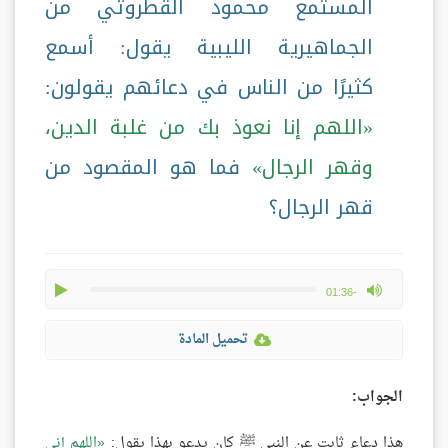
المستمع محمود القطروتي من
الجماهيرية الليبية يقول: أسمع
كثيرًا من الناس في دعائهم يقولون:
اللهم إنا نعوذ بك من غلبة الدين،
وقهر الرجال
فما هو المقصود من
قهر الرجال؟
play
max volume
-01:36
تحميل المادة
الجواب:
هذا دعاء ثابت عن النبي ﷺ كان يدعو بهذا يقول:
اللهم إني