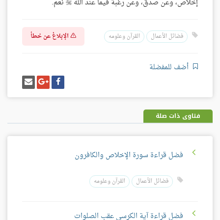
إخلاص، وعن صدق، وعن رغبة فيما عند الله
نعم.

الإبلاغ عن خطأ
فضائل الأعمال
القرآن وعلومه
أضف للمفضلة
شارك
شارك
إرسل
على
على
إيميل
فيسبوك
غوغل
بلس
فتاوى ذات صلة
فضل قراءة سورة الإخلاص والكافرون
فضائل الأعمال
القرآن وعلومه
فضل قراءة آية الكرسي عقب الصلوات