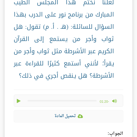
لعلنا نختم هذا المجلس الطيب
المبارك من برنامج نور على الدرب بهذا
السؤال للسائلة: (هـ . أ. م) تقول: هل
ثواب وأجر من يستمع إلى القرآن
الكريم عبر الأشرطة مثل ثواب وأجر من
يقرأ؛ لأنني أستمع كثيرًا للقراءة عبر
الأشرطة؟ هل ينقص أجري في ذلك؟
play
max volume
-01:20
تحميل المادة
الجواب: