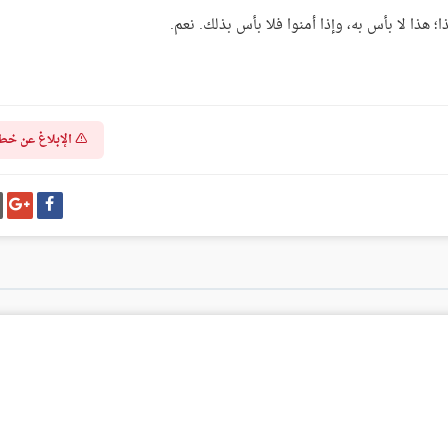
هذا؛ هذا لا بأس به، وإذا أمنوا فلا بأس بذلك. نعم.
الإبلاغ عن خط
شارك
شا
على
عل
فيسبوك
غو
بل