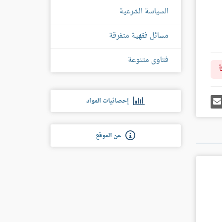
السياسة الشرعية
مسائل فقهية متفرقة
فتاوى متنوعة
أ
رك
إرسل
إحصائيات المواد
ى
إيميل
غل
س
عن الموقع