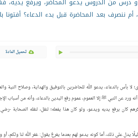
، أو درس من الدروس يدعو المحاضر، ويرفع يديه، ف
أم ننصرف بعد المحاضرة قبل بدء الدعاء؟ أفتونا با
play
تحميل المادة
؛ لا بأس بالدعاء، يدعو الله للحاضرين بالتوفيق والهداية، وصلاح النية والع
 أنه ورد عن النبي ﷺ إلا العموم، عموم رفع اليدين بالدعاء، وأنه من أسباب الإجا
م كان يرفع يديه ويدعو، ولو كان هذا يفعله؛ لنقل، لنقله الصحابة -رضي ا
لًا يدل على ذلك، أما كونه يدعو لهم بعدما يفرغ يقول: غفر الله لنا ولكم، أو وف