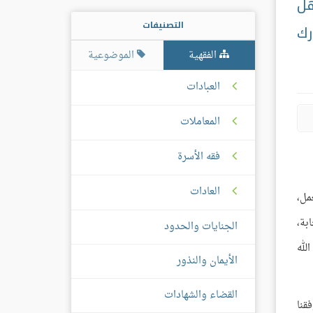
هل
التصنيفات
رك
الفقهية
الموضوعية
العبادات
المعاملات
فقه الأسرة
العادات
مل،
بة،
الجنايات والحدود
لله
الأيمان والنذور
القضاء والشهادات
قنا