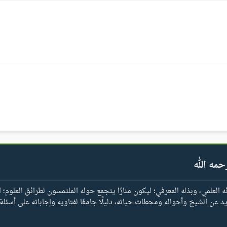
حمه الله
العلمي، وبذله المعرفي؛ ليكون منارًا يتجمع حوله الملتمسون لطرائق العلوم؛ ا
يد عن الشيخ وأحواله ومحطات حياته، دليلًا جامعًا لفتاويه وإجاباته على أسئلة