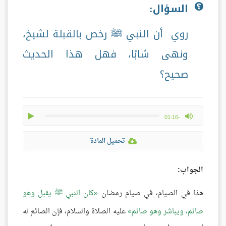
السؤال:
روي أن النبي ﷺ رخص بالقبلة لشيخ،
ونهى شابًا، فهل هذا الحديث
صحيح؟
play
max volume
-01:16
تحميل المادة
الجواب:
هذا في الصيام، في صيام رمضان
كان النبي ﷺ يقبل وهو
صائم، ويباشر وهو صائم
عليه الصلاة والسلام، فإن الصائم له