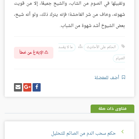
وتقبيلها في الصوم من الشاب، والشيخ جميعًا، إلا من قويت
شهوته، وخاف من شر الفاحشة؛ فإنه يترك ذلك، ولو أنه شيخ،
بعض الشيوخ أشد شهوة من الشباب.
الحكم على الأحاديث
ما لا يفسد
الإبلاغ عن خطأ
الصيام
أضف للمفضلة
شارك
شارك
إرسل
على
على
إيميل
فيسبوك
غوغل
بلس
فتاوى ذات صلة
حكم سحب الدم من الصائم للتحليل