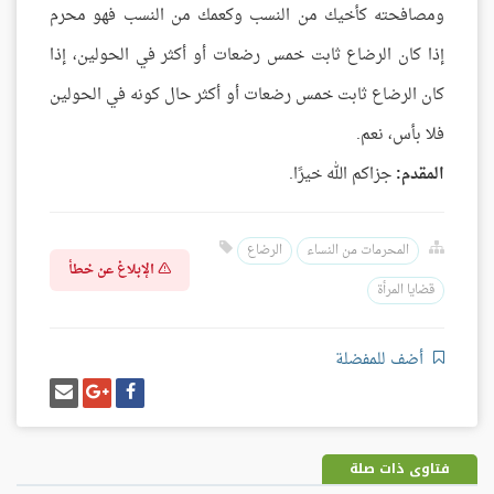
ومصافحته كأخيك من النسب وكعمك من النسب فهو محرم
إذا كان الرضاع ثابت خمس رضعات أو أكثر في الحولين، إذا
كان الرضاع ثابت خمس رضعات أو أكثر حال كونه في الحولين
فلا بأس، نعم.
المقدم:
جزاكم الله خيرًا.
المحرمات من النساء
الرضاع
الإبلاغ عن خطأ
قضايا المرأة
أضف للمفضلة
شارك
شارك
إرسل
على
على
إيميل
فيسبوك
غوغل
بلس
فتاوى ذات صلة