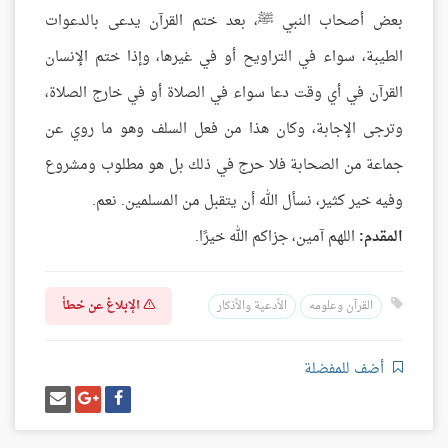
بعض أصحاب النبي ﷺ، بعد ختم القرآن يدعى بالدعوات
الطيبة، سواء في التراويح أو في غيرها، وإذا ختم الإنسان
القرآن في أي وقت دعا سواء في الصلاة أو في خارج الصلاة،
وترجى الإجابة، وكان هذا من فعل السلف وهو ما روي عن
جماعة من الصحابة فلا حرج في ذلك بل هو مطلوب ومشروع
وفيه خير كثير، نسأل الله أن يتقبل من المسلمين. نعم.
المقدم:
اللهم آمين، جزاكم الله خيرًا.
الإبلاغ عن خطأ
القرآن وعلومه
الأدعية والأذكار
أضف للمفضلة
شارك
شارك
إرسل
على
على
إيميل
فيسبوك
غوغل
بلس