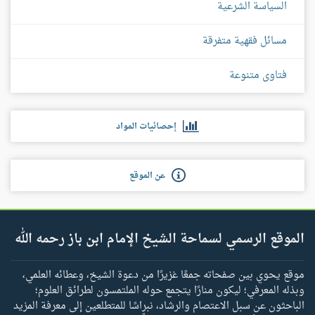
السياسة الشرعية
مسائل فقهية متفرقة
فتاوى متنوعة
إحصائيات المواد
عن الموقع
الموقع الرسمي لسماحة الشيخ الإمام ابن باز رحمه الله
موقع يحوي بين صفحاته جمعًا غزيرًا من دعوة الشيخ، وعطائه العلمي،
وبذله المعرفي؛ ليكون منارًا يتجمع حوله الملتمسون لطرائق العلوم؛
الباحثون عن سبل الاعتصام والرشاد، نبراسًا للمتطلعين إلى معرفة المزيد