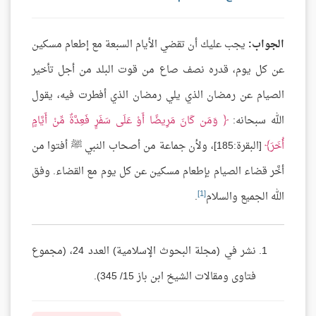
الجواب:
يجب عليك أن تقضي الأيام السبعة مع إطعام مسكين
عن كل يوم، قدره نصف صاع من قوت البلد من أجل تأخير
الصيام عن رمضان الذي يلي رمضان الذي أفطرت فيه، يقول
الله سبحانه:
وَمَن كَانَ مَرِيضًا أَوْ عَلَى سَفَرٍ فَعِدَّةٌ مِّنْ أَيَّامٍ
أُخَرَ
[البقرة:185]، ولأن جماعة من أصحاب النبي ﷺ أفتوا من
أخَّر قضاء الصيام بإطعام مسكين عن كل يوم مع القضاء. وفق
[1]
الله الجميع والسلام
.
نشر في (مجلة البحوث الإسلامية) العدد 24، (مجموع
فتاوى ومقالات الشيخ ابن باز 15/ 345).