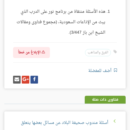
هذه الأسئلة منتقاة من برنامج نور على الدرب الذي
يبث من الإذاعات السعودية، (مجموع فتاوى ومقالات
الشيخ ابن باز 3/447).
الإبلاغ عن خطأ
الفرق والمذاهب
أضف للمفضلة
شارك
شارك
إرسل
على
على
إيميل
فيسبوك
غوغل
بلس
فتاوى ذات صلة
أسئلة مندوب صحيفة البلاد عن مسائل بعضها يتعلق