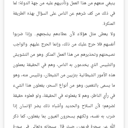
ينبغي منعهم من هذا العمل وتأديبهم عليه من جهة الدولة؛ لما
في ذلك من كف شرهم عن الناس على السؤال بهذه الطريقة
المنكرة.
ولا يعطى مثل هؤلاء لأن عطاءهم يشجعهم.. وإذا ضربوا
أنفسهم فلا حرج عليك من ذلك، وإنما الحرج عليهم. والواجب
نصيحتهم وتحذيرهم من هذا العمل المنكر. وهو من التشويش
والتلبيس الذي يخدعون به الناس، وهم في الحقيقة يعملون
هذه الأمور الشيطانية بتزيين من الشيطان، وتلبيس منه، وهو
ما يسمى بالتغمير، وهو من أنواع السحر، يفعلون هذا الشيء
في رأي الناظر، وهم لا يفعلونه في الحقيقة، ولو فعلوه حقيقة
لضرهم؛ لأن السلاح والحديد وأشباه ذلك يضر الإنسان إذا
ضرب به نفسه، ولكنهم يسحرون العيون بما يفعلون، كما ذكر
الله عن سحرة فرعون، حيث قال سبحانه وتعالى في سورة