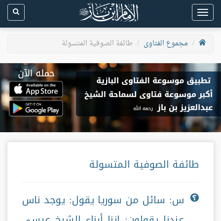
Toggle
navigation
مجموع الفتاوى
طائفة الصوفية المتسولة
طائفة الصوفية المتسولة
س: سائل من سوريا يقول: يوجد ناس
عندنا يقولون: إننا أبناء الشيخ عيسى