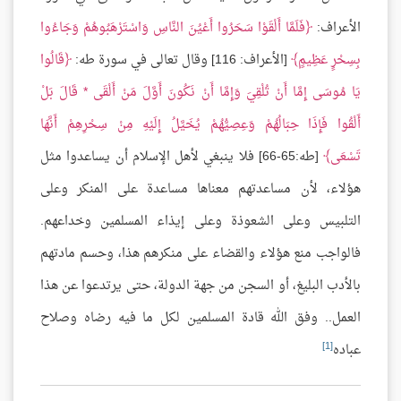
الأعراف:
فَلَمَّا أَلْقَوْا سَحَرُوا أَعْيُنَ النَّاسِ وَاسْتَرْهَبُوهُمْ وَجَاءُوا
بِسِحْرٍ عَظِيمٍ
[الأعراف: 116] وقال تعالى في سورة طه:
قَالُوا
يَا مُوسَى إِمَّا أَنْ تُلْقِيَ وَإِمَّا أَنْ نَكُونَ أَوَّلَ مَنْ أَلْقَى * قَالَ بَلْ
أَلْقُوا فَإِذَا حِبَالُهُمْ وَعِصِيُّهُمْ يُخَيَّلُ إِلَيْهِ مِنْ سِحْرِهِمْ أَنَّهَا
تَسْعَى
[طه:65-66] فلا ينبغي لأهل الإسلام أن يساعدوا مثل
هؤلاء، لأن مساعدتهم معناها مساعدة على المنكر وعلى
التلبيس وعلى الشعوذة وعلى إيذاء المسلمين وخداعهم.
فالواجب منع هؤلاء والقضاء على منكرهم هذا، وحسم مادتهم
بالأدب البليغ، أو السجن من جهة الدولة، حتى يرتدعوا عن هذا
العمل.. وفق الله قادة المسلمين لكل ما فيه رضاه وصلاح
[1]
عباده