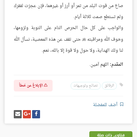
صاع من قوت البلد من تمر أو أرز أو غيرهما، فإن عجزت لفقرك
ولم تستطع صمت ثلاثة أيام.
والواجب على كل حال الحرص التام على التوبة ولزومها،
وخوف الله ومراقبته
حتى تقف عن هذه المعصية، نسأل الله

لنا ولك الهداية، ولا حول ولا قوة إلا بالله، نعم.
المقدم:
اللهم آمين.
الإبلاغ عن خطأ
الرقائق
نصائح وتوجيهات
أضف للمفضلة
شارك
شارك
إرسل
على
على
إيميل
فيسبوك
غوغل
بلس
فتاوى ذات صلة