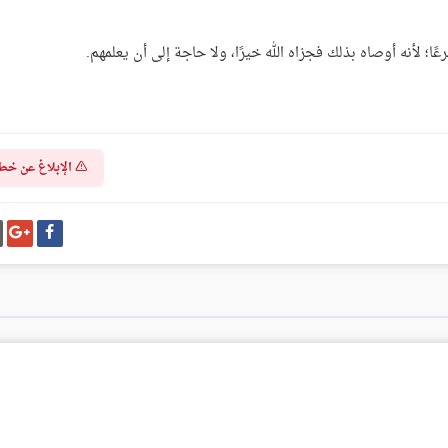
عًا؛ لأنه أوصاه بذلك فجزاه الله خيرًا، ولا حاجة إلى أن يعلمهم.
الإبلاغ عن خط
شارك
شا
على
عل
فيسبوك
غو
بل