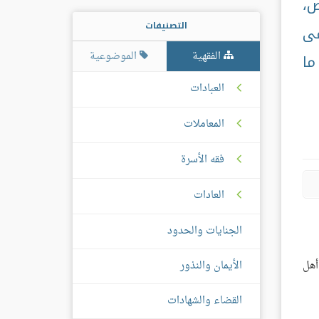
ص،
التصنيفات
فى
الفقهية
الموضوعية
ما
العبادات
المعاملات
فقه الأسرة
العادات
الجنايات والحدود
الأيمان والنذور
أهل
القضاء والشهادات