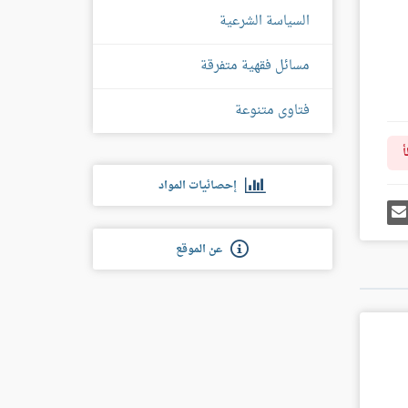
السياسة الشرعية
مسائل فقهية متفرقة
فتاوى متنوعة
أ
إحصائيات المواد
رك
إرسل
ى
إيميل
غل
س
عن الموقع