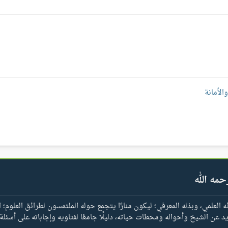
الأمانة
حمه الله
العلمي، وبذله المعرفي؛ ليكون منارًا يتجمع حوله الملتمسون لطرائق العلوم؛ ا
يد عن الشيخ وأحواله ومحطات حياته، دليلًا جامعًا لفتاويه وإجاباته على أسئلة