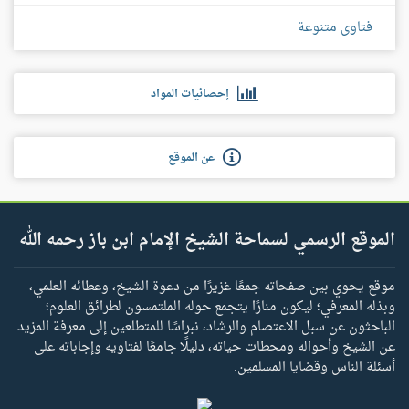
فتاوى متنوعة
إحصائيات المواد
عن الموقع
الموقع الرسمي لسماحة الشيخ الإمام ابن باز رحمه الله
موقع يحوي بين صفحاته جمعًا غزيرًا من دعوة الشيخ، وعطائه العلمي،
وبذله المعرفي؛ ليكون منارًا يتجمع حوله الملتمسون لطرائق العلوم؛
الباحثون عن سبل الاعتصام والرشاد، نبراسًا للمتطلعين إلى معرفة المزيد
عن الشيخ وأحواله ومحطات حياته، دليلًا جامعًا لفتاويه وإجاباته على
أسئلة الناس وقضايا المسلمين.