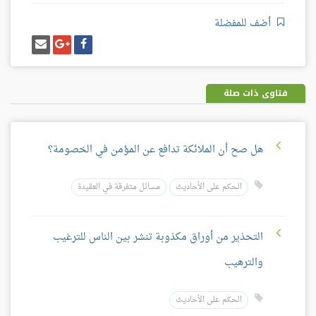
أضف للمفضلة
شارك
شارك
إرسل
على
على
إيميل
فيسبوك
غوغل
بلس
فتاوى ذات صلة
هل صح أن الملائكة تدافع عن المؤمن في الخصومة؟
الحكم على الأحاديث
مسائل متفرقة في العقيدة
التحذير من أوراق مكذوبة تنشر بين الناس للترغيب
والترهيب
الحكم على الأحاديث