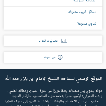
السياسة الشرعية
مسائل فقهية متفرقة
فتاوى متنوعة
إحصائيات المواد
عن الموقع
الموقع الرسمي لسماحة الشيخ الإمام ابن باز رحمه الله
موقع يحوي بين صفحاته جمعًا غزيرًا من دعوة الشيخ، وعطائه العلمي،
وبذله المعرفي؛ ليكون منارًا يتجمع حوله الملتمسون لطرائق العلوم؛
الباحثون عن سبل الاعتصام والرشاد، نبراسًا للمتطلعين إلى معرفة المزيد