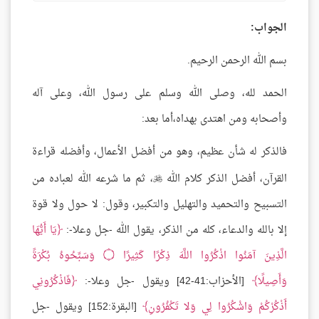
الجواب:
بسم الله الرحمن الرحيم.
الحمد لله، وصلى الله وسلم على رسول الله، وعلى آله
وأصحابه ومن اهتدى بهداه،أما بعد:
فالذكر له شأن عظيم، وهو من أفضل الأعمال، وأفضله قراءة
القرآن، أفضل الذكر كلام الله
، ثم ما شرعه الله لعباده من

التسبيح والتحميد والتهليل والتكبير، وقول: لا حول ولا قوة
إلا بالله والدعاء، كله من الذكر، يقول الله -جل وعلا-:
يَا أَيُّهَا
الَّذِينَ آمَنُوا اذْكُرُوا اللَّهَ ذِكْرًا كَثِيرًا
۝
وَسَبِّحُوهُ بُكْرَةً
وَأَصِيلًا
[الأحزاب:41-42] ويقول -جل وعلا-:
فَاذْكُرُونِي
أَذْكُرْكُمْ وَاشْكُرُوا لِي وَلا تَكْفُرُونِ
[البقرة:152] ويقول -جل