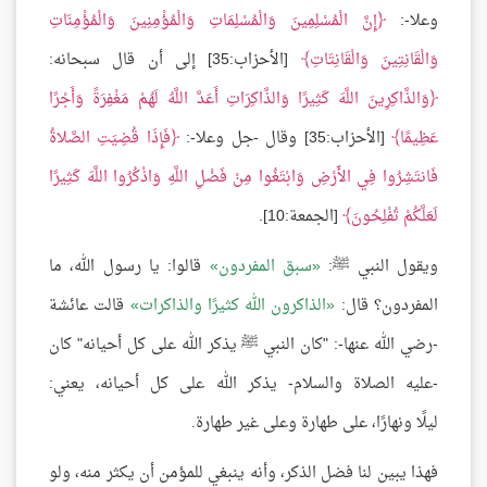
وعلا-:
إِنَّ الْمُسْلِمِينَ وَالْمُسْلِمَاتِ وَالْمُؤْمِنِينَ وَالْمُؤْمِنَاتِ
وَالْقَانِتِينَ وَالْقَانِتَاتِ
[الأحزاب:35] إلى أن قال سبحانه:
وَالذَّاكِرِينَ اللَّهَ كَثِيرًا وَالذَّاكِرَاتِ أَعَدَّ اللَّهُ لَهُمْ مَغْفِرَةً وَأَجْرًا
عَظِيمًا
[الأحزاب:35] وقال -جل وعلا-:
فَإِذَا قُضِيَتِ الصَّلاةُ
فَانتَشِرُوا فِي الأَرْضِ وَابْتَغُوا مِنْ فَضْلِ اللَّهِ وَاذْكُرُوا اللَّهَ كَثِيرًا
لَعَلَّكُمْ تُفْلِحُونَ
[الجمعة:10].
ويقول النبي ﷺ:
سبق المفردون
قالوا: يا رسول الله، ما
المفردون؟ قال:
الذاكرون الله كثيرًا والذاكرات
قالت عائشة
-رضي الله عنها-: "كان النبي ﷺ يذكر الله على كل أحيانه" كان
-عليه الصلاة والسلام- يذكر الله على كل أحيانه، يعني:
ليلًا ونهارًا، على طهارة وعلى غير طهارة.
فهذا يبين لنا فضل الذكر، وأنه ينبغي للمؤمن أن يكثر منه، ولو