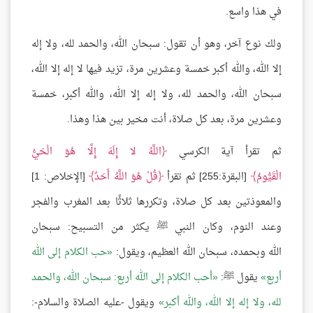
في هذا واسع.
ولك نوع آخر، وهو أن تقول: سبحان الله، والحمد لله، ولا إله
إلا الله، والله أكبر خمسة وعشرين مرة، تزيد فيها لا إله إلا الله،
سبحان الله، والحمد لله، ولا إله إلا الله، والله أكبر، خمسة
وعشرين مرة، بعد كل صلاة، أنت مخير بين هذا وهذا.
ثم تقرأ آية الكرسي
اللَّهُ لا إِلَهَ إِلَّا هُوَ الْحَيُّ
الْقَيُّومُ
[البقرة:255] ثم تقرأ
قُلْ هُوَ اللَّهُ أَحَدٌ
[الإخلاص: 1]
والمعوذتين بعد كل صلاة، وتكررها ثلاثًا بعد المغرب والفجر
وعند النوم، وكان النبي ﷺ يكثر من التسبيح: سبحان
الله وبحمده، سبحان الله العظيم، ويقول:
حب الكلام إلى الله
أربع
يقول ﷺ:
أحب الكلام إلى الله أربع: سبحان الله، والحمد
لله، ولا إله إلا الله، والله أكبر
ويقول -عليه الصلاة والسلام-: