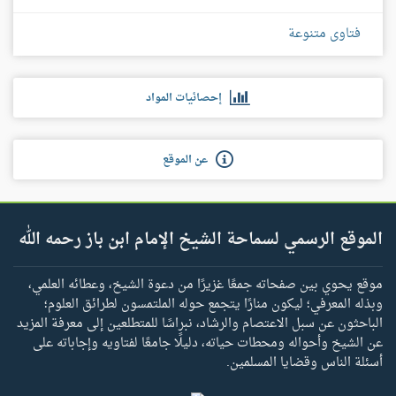
فتاوى متنوعة
إحصائيات المواد
عن الموقع
الموقع الرسمي لسماحة الشيخ الإمام ابن باز رحمه الله
موقع يحوي بين صفحاته جمعًا غزيرًا من دعوة الشيخ، وعطائه العلمي،
وبذله المعرفي؛ ليكون منارًا يتجمع حوله الملتمسون لطرائق العلوم؛
الباحثون عن سبل الاعتصام والرشاد، نبراسًا للمتطلعين إلى معرفة المزيد
عن الشيخ وأحواله ومحطات حياته، دليلًا جامعًا لفتاويه وإجاباته على
أسئلة الناس وقضايا المسلمين.