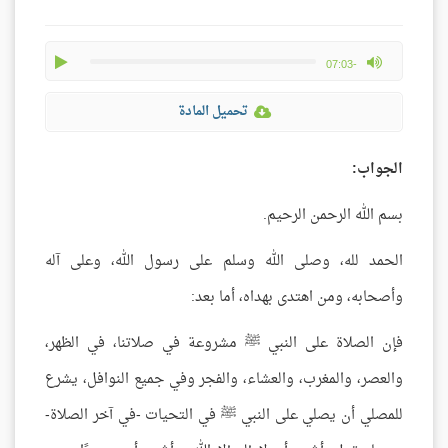
play
max volume
-07:03
تحميل المادة
الجواب:
بسم الله الرحمن الرحيم.
الحمد لله، وصلى الله وسلم على رسول الله، وعلى آله
وأصحابه، ومن اهتدى بهداه، أما بعد:
فإن الصلاة على النبي ﷺ مشروعة في صلاتنا، في الظهر،
والعصر، والمغرب، والعشاء، والفجر وفي جميع النوافل، يشرع
للمصلي أن يصلي على النبي ﷺ في التحيات -في آخر الصلاة-