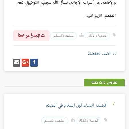
والإقامة، من أسباب الإجابة، نسأل الله للجميع التوفيق، نعم.
المقدم:
اللهم آمين.
الإبلاغ عن خطأ
الأدعية والأذكار
التشهد والتسليم
أضف للمفضلة
شارك
شارك
إرسل
على
على
إيميل
فيسبوك
غوغل
بلس
فتاوى ذات صلة
أفضلية الدعاء قبل السلام في الصلاة
الأدعية والأذكار
التشهد والتسليم