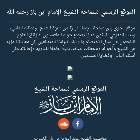
الموقع الرسمي لسماحة الشيخ الإمام ابن باز رحمه الله
موقع يحوي بين صفحاته جمعًا غزيرًا من دعوة الشيخ، وعطائه العلمي،
وبذله المعرفي؛ ليكون منارًا يتجمع حوله الملتمسون لطرائق العلوم؛
الباحثون عن سبل الاعتصام والرشاد، نبراسًا للمتطلعين إلى معرفة المزيد
عن الشيخ وأحواله ومحطات حياته، دليلًا جامعًا لفتاويه وإجاباته على
أسئلة الناس وقضايا المسلمين.
الموقع الرسمي لسماحة الشيخ
مؤسسة الشيخ عبد العزيز بن باز الخيرية