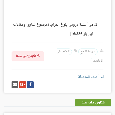
من أسئلة دروس بلوغ المرام. (مجموع فتاوى ومقالات
ابن باز 16/386).
شروط الحج
الحكم على
الإبلاغ عن خطأ
الأحاديث
أضف للمفضلة
شارك
شارك
إرسل
على
على
إيميل
فيسبوك
غوغل
بلس
فتاوى ذات صلة