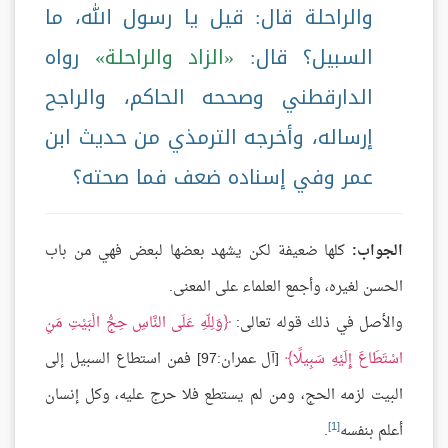
والراحلة قال: قيل يا رسول الله، ما
السبيل؟ قال:
الزاد والراحلة
رواه
الدارقطني وصححه الحاكم، والراجح
إرساله، وأخرجه الترمذي من حديث ابن
عمر وفي إسناده ضعف فما صحته؟
الجواب:
كلها ضعيفة لكن يشهد بعضها لبعض فهي من باب
الحسن لغيره، وأجمع العلماء على المعنى.
والأصل في ذلك قوله تعالى:
وَلِلّهِ عَلَى النَّاسِ حِجُّ الْبَيْتِ مَنِ
اسْتَطَاعَ إِلَيْهِ سَبِيلًا
[آل عمران:97] فمن استطاع السبيل إلى
البيت لزمه الحج، ومن لم يستطع فلا حرج عليه، وكل إنسان
[1]
أعلم بنفسه
.