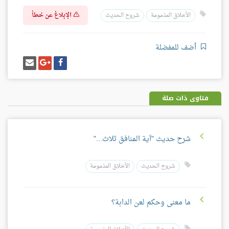
الإبلاغ عن خطأ
الأخلاق المذمومة
شروح الحديث
أضف للمفضلة
شارك
شارك
إرسل
على
على
إيميل
فيسبوك
غوغل
بلس
فتاوى ذات صلة
شرح حديث "آية المنافق ثلاث..."
شروح الحديث
الأخلاق المذمومة
ما معنى وحكم لعن الدابة؟