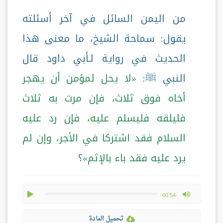
من اليمن السائل في آخر أسئلته
يقول: سماحة الشيخ، ما معنى هذا
الحديث في رواية لـأبي داود قال
النبي ﷺ:
لا يحل لمؤمن أن يهجر
أخاه فوق ثلاث، فإن مرت به ثلاث
فليلقه فليسلم عليه، فإن رد عليه
السلام فقد اشتركا في الأجر، وإن لم
يرد عليه فقد باء بالإثم
؟
play
max volume
-00:54
تحميل المادة