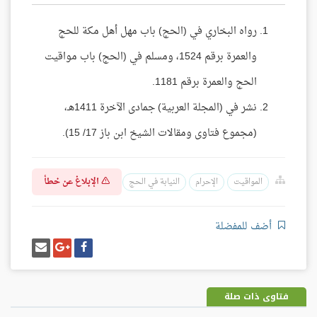
رواه البخاري في (الحج) باب مهل أهل مكة للحج
والعمرة برقم 1524، ومسلم في (الحج) باب مواقيت
الحج والعمرة برقم 1181.
نشر في (المجلة العربية) جمادى الآخرة 1411هـ،
(مجموع فتاوى ومقالات الشيخ ابن باز 17/ 15).
الإبلاغ عن خطأ
المواقيت
الإحرام
النيابة في الحج
أضف للمفضلة
شارك
شارك
إرسل
على
على
إيميل
فيسبوك
غوغل
بلس
فتاوى ذات صلة