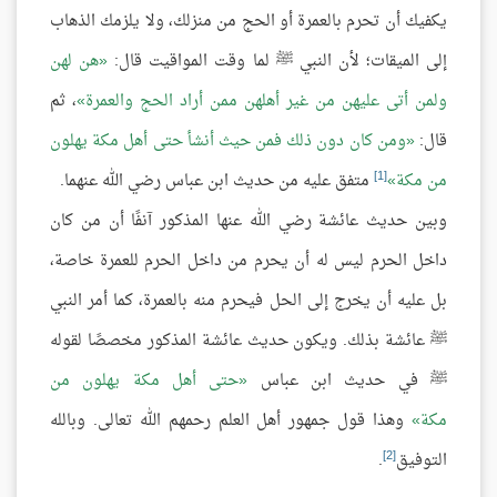
يكفيك أن تحرم بالعمرة أو الحج من منزلك، ولا يلزمك الذهاب
إلى الميقات؛ لأن النبي ﷺ لما وقت المواقيت قال:
هن لهن
ولمن أتى عليهن من غير أهلهن ممن أراد الحج والعمرة
، ثم
قال:
ومن كان دون ذلك فمن حيث أنشأ حتى أهل مكة يهلون
[1]
من مكة
متفق عليه من حديث ابن عباس رضي الله عنهما.
وبين حديث عائشة رضي الله عنها المذكور آنفًا أن من كان
داخل الحرم ليس له أن يحرم من داخل الحرم للعمرة خاصة،
بل عليه أن يخرج إلى الحل فيحرم منه بالعمرة، كما أمر النبي
ﷺ عائشة بذلك. ويكون حديث عائشة المذكور مخصصًا لقوله
ﷺ في حديث ابن عباس
حتى أهل مكة يهلون من
مكة
وهذا قول جمهور أهل العلم رحمهم الله تعالى. وبالله
[2]
التوفيق
.