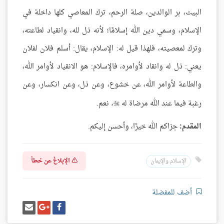
البيت، بر الوالدين، صلة الرحم، ترك المعاصي كلها داخلة في
الإسلام، وسمي دين الله إسلامًا؛ لأنه ذل لله، وانقياد لطاعته،
وترك لمعصيته، فلهذا قيل له: الإسلام، يقال: أسلم فلان لفلان
يعني: ذل له وانقاد لأوامره، فالإسلام: هو الانقياد لأوامر الله،
والطاعة لأوامر الله، عن خشوع، وعن ذل، وعن انكسار، وعن
رغبة فيما عند الله مرضاة له
نعم.
،
المقدم:
جزاكم الله خيرًا، وأحسن إليكم.
الإبلاغ عن خطأ
الإسلام والإيمان
أضف للمفضلة
شارك
شارك
إرسل
على
على
إيميل
فيسبوك
غوغل