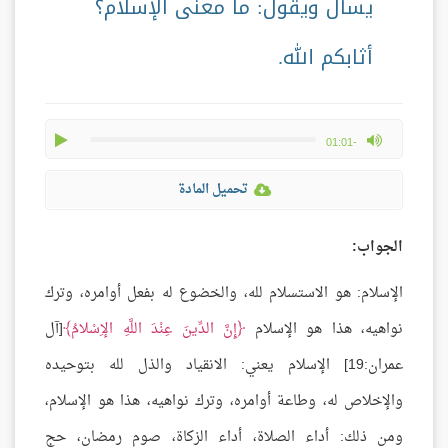
يسأل ويقول: ما معنى الإسلام؟
أثابكم الله.
play
max volume
-01:01
تحميل المادة
الجواب:
الإسلام: هو الاستسلام لله، والخضوع له بفعل أوامره، وترك
نواهيه، هذا هو الإسلام
إِنَّ الدِّينَ عِنْدَ اللَّهِ الإِسْلامُ
[آل
عمران:19] الإسلام يعني: الانقياد والذل لله بتوحيده
والإخلاص له، وطاعة أوامره، وترك نواهيه، هذا هو الإسلام،
ومن ذلك: أداء الصلاة، أداء الزكاة، صوم رمضان، حج