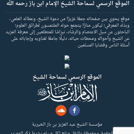
الموقع الرسمي لسماحة الشيخ الإمام ابن باز رحمه الله
موقع يحوي بين صفحاته جمعًا غزيرًا من دعوة الشيخ، وعطائه العلمي،
وبذله المعرفي؛ ليكون منارًا يتجمع حوله الملتمسون لطرائق العلوم؛
الباحثون عن سبل الاعتصام والرشاد، نبراسًا للمتطلعين إلى معرفة المزيد
عن الشيخ وأحواله ومحطات حياته، دليلًا جامعًا لفتاويه وإجاباته على
أسئلة الناس وقضايا المسلمين.
الموقع الرسمي لسماحة الشيخ
مؤسسة الشيخ عبد العزيز بن باز الخيرية
جميع الحقوق محفوظة والنقل متاح لكل مسلم بشرط ذكر المصدر