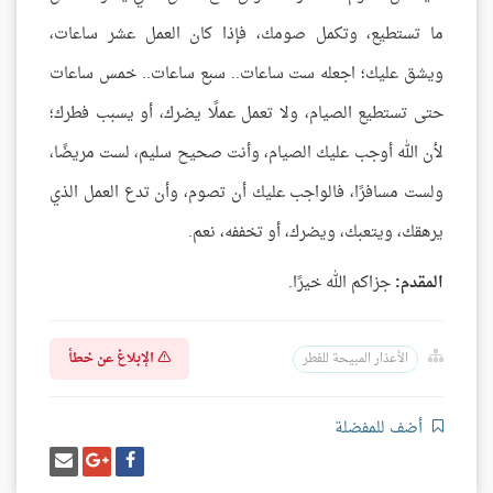
ما تستطيع، وتكمل صومك، فإذا كان العمل عشر ساعات،
ويشق عليك؛ اجعله ست ساعات.. سبع ساعات.. خمس ساعات
حتى تستطيع الصيام، ولا تعمل عملًا يضرك، أو يسبب فطرك؛
لأن الله أوجب عليك الصيام، وأنت صحيح سليم، لست مريضًا،
ولست مسافرًا، فالواجب عليك أن تصوم، وأن تدع العمل الذي
يرهقك، ويتعبك، ويضرك، أو تخففه، نعم.
المقدم:
جزاكم الله خيرًا.
الإبلاغ عن خطأ
الأعذار المبيحة للفطر
أضف للمفضلة
شارك
شارك
إرسل
على
على
إيميل
فيسبوك
غوغل