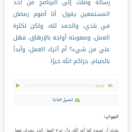
رسالة وصلت إلى البرنامج من أحد
المستمعين يقول: أنا أصوم رمضان
في بلدي، والحمد لله، ولكن لكثرة
العمل، وصعوبته أواجه بالإرهاق، فهل
علي من شيء؟ أم أترك العمل، وأبدأ
بالصيام، جزاكم الله خيرًا.
play
max volume
-01:02
تحميل المادة
الجواب:
عليك أن تصوم كما أمر الله، وأن تدع العمل الذي يضرك، تعمل