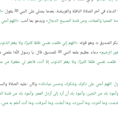
الدعاء في آخر الصلاة النافلة والفريضة، بعدما يصلي على النبي ﷺ يقول:
ا
ة المحيا والممات، ومن فتنة المسيح الدجال
ويدعو بما أحب:
اللهم أعني 
ا بكر الصديق
وهو قوله:
اللهم إني ظلمت نفسي ظلمًا كثيرًا، ولا يغفر الذنوب

ور الرحيم
دعاء عظيم علمه النبي ﷺ للصديق، قال: يا رسول الله! علمني د
 ظلمت نفسي ظلمًا كثيرًا، ولا يغفر الذنوب إلا أنت، فاغفر لي مغفرة من عن
قول: اللهم أعني على ذكرك، وشكرك، وحسن عبادتك
وكان -عليه الصلاة والسل
أعوذ بك من الجبن، وأعوذ بك أن أرد إلى أرذل العمر، وأعوذ بك من فتنة الدن
 قدمت، وما أخرت، وما أسررت، وما أعلنت، وما أسرفت، وما أنت أعلم به مني، 