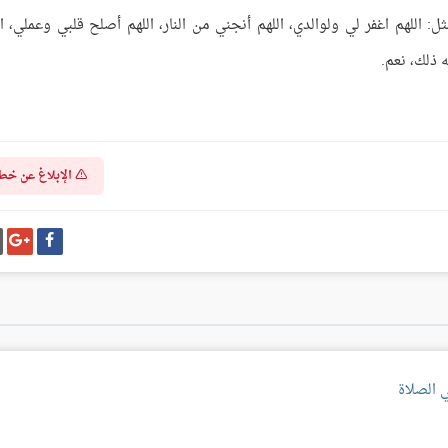
اللهم اغفر لي ولوالدي، اللهم أنجني من النار، اللهم أصلح قلبي وعملي، ال
ه ذلك، نعم.
الإبلاغ عن خط
شارك
شا
على
عل
فيسبوك
غو
بل
 الصلاة