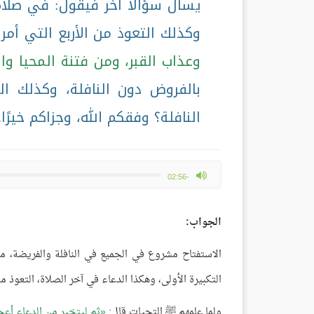
يسأل سؤالًا آخر فيقول: في صلاة 
وكذلك التعوذ من الأربع التي أم
وعذاب القبر، ومن فتنة المحيا و
بالفروض دون النافلة، وكذلك ال
النافلة؟ وفقكم الله، وجزاكم خيرًا
max volume
-02:56
الجواب:
الاستفتاح مشروع في الجميع في النافلة والفريضة، م
التكبيرة الأولى، وهكذا الدعاء في آخر الصلاة، التعوذ 
ولما علمهم ﷺ التحيات قال:
ثم ليتخير من الدعاء أعج