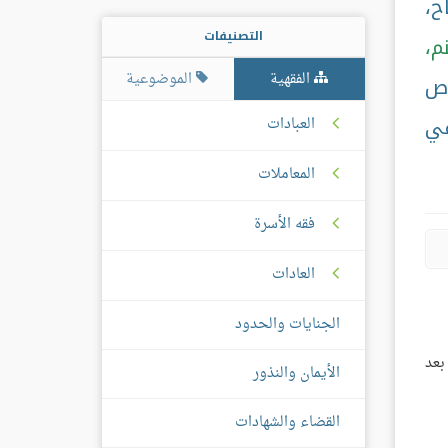
ح،
التصنيفات
م،
الفقهية
الموضوعية
اص
في
العبادات
المعاملات
فقه الأسرة
العادات
الجنايات والحدود
بعد
الأيمان والنذور
القضاء والشهادات