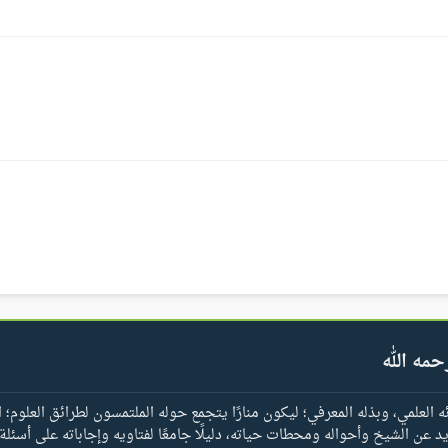
حمه الله
العلمي، وبذله المعرفي؛ ليكون منارًا يتجمع حوله الملتمسون لطرائق العلوم؛ ا
يد عن الشيخ وأحواله ومحطات حياته، دليلًا جامعًا لفتاويه وإجاباته على أسئلة