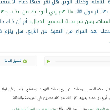
النافلة، وكذلك الوتر، هل نقرأ فيها دعاء الاستفتا
ر بها الرسول ﷺ:
اللهم إني أعوذ بك من عذاب جهن
الممات، ومن شر فتنة المسيح الدجال
أم أن ذلك خ
دعاء بعد الفراغ من التعوذ من الأربع، هل يلزم 
.
play
تحميل المادة
ثل صلاة الضحى، وصلاة التراويح، صلاة التهجد، يستفتح الإنسان في أولها 
من أربع، والدعاء بغيرها، كل ذلك حق كله مشروع في الفريضة والنافلة.
به إليه فيدعو
وفي اللفظ الآخر قال:
ثم ليختر من المسألة ما شاء
.