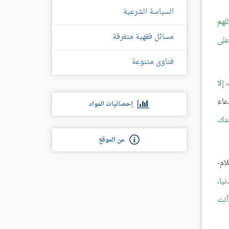
السياسة الشرعية
للهم
مسائل فقهية متفرقة
على
فتاوى متنوعة
 إلا
عاء
إحصائيات المواد
دك،
عن الموقع
ام-
يا،
أنت