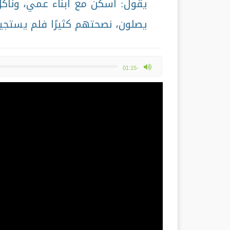
يقول: أسكن مع أبناء عمي، ونأكل
يصلون، نصحتهم كثيرًا فلم يستجيب
max volume
-01:15