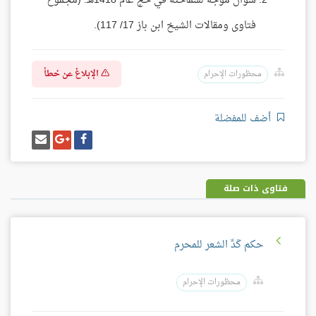
سؤال موجه لسماحته في حج عام 1418هـ. (مجموع
فتاوى ومقالات الشيخ ابن باز 17/ 117).
الإبلاغ عن خطأ
محظورات الإحرام
أضف للمفضلة
شارك
شارك
إرسل
على
على
إيميل
فيسبوك
غوغل
بلس
فتاوى ذات صلة
حكم كَدِّ الشعر للمحرم
محظورات الإحرام