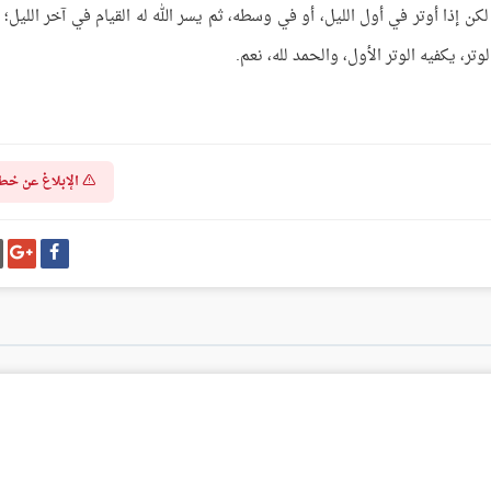
كن إذا أوتر في أول الليل، أو في وسطه، ثم يسر الله له القيام في آخر الليل؛ ف
تر، يكفيه الوتر الأول، والحمد لله، نعم.
الإبلاغ عن خط
شارك
شا
على
عل
فيسبوك
غو
بل