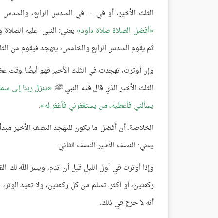
الثلث الأخير، أو في ... في السدس الرابع، والسدس 
أفضل الصلاة صلاة داود
يعني: النبي -عليه الصلاة و
ثم يقوم السدس الرابع والخامس، يتهجد فيقوم من الثل
وإن أوترت، تهجدت في الثلث الأخير فهو أيضًا وقت عظ
الثلث الأخير الذي قال فيه النبي ﷺ:
ينزل ربنا إلى سم
يسألني فأعطيه، من يستغفرني فأغفر له
.
الخلاصة: أن أفضل ما يكون للتهجد النصف الأخير مبدأ
يعني: النصف الأخير النصف الثاني.
وإذا أوترت في أول الليل قبل أن تنام، ويسر الله لك الق
ركعتين، أو أكثر، تسلم من كل ركعتين، ولا تعيد الوتر،
أنه لا حرج في ذلك.