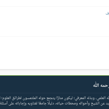
رف
حمه الله
العلمي، وبذله المعرفي؛ ليكون منارًا يتجمع حوله الملتمسون لطرائق العلوم؛ ا
يد عن الشيخ وأحواله ومحطات حياته، دليلًا جامعًا لفتاويه وإجاباته على أسئلة