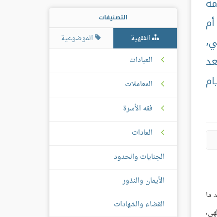
مه
التصنيفات
أم
الفقهية
الموضوعية
ي،
عد
العبادات
ام
المعاملات
فقه الأسرة
العادات
الجنايات والحدود
الأيمان والنذور
 ما
القضاء والشهادات
هي،