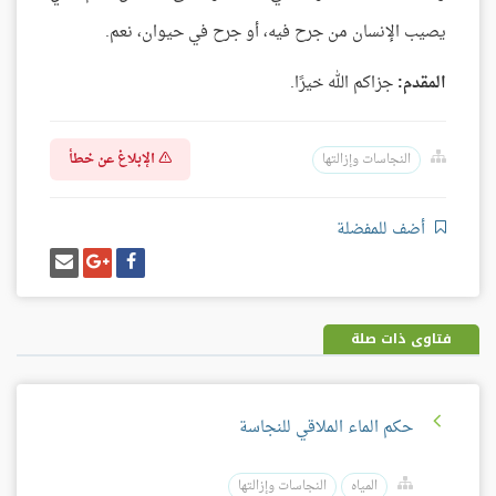
يصيب الإنسان من جرح فيه، أو جرح في حيوان، نعم.
المقدم:
جزاكم الله خيرًا.
الإبلاغ عن خطأ
النجاسات وإزالتها
أضف للمفضلة
شارك
شارك
إرسل
على
على
إيميل
فيسبوك
غوغل
بلس
فتاوى ذات صلة
حكم الماء الملاقي للنجاسة
المياه
النجاسات وإزالتها