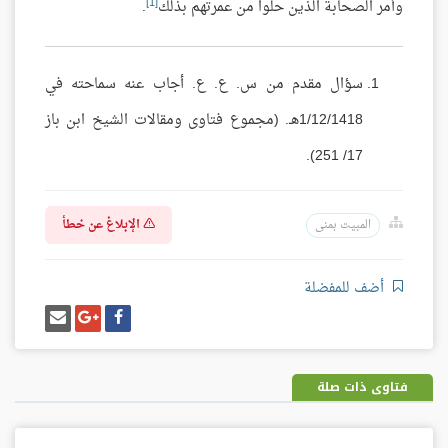
[1]
وأمر الصحابة الذين حلوا من عمرتهم بذلك
.
سؤال مقدم من س. ع. ع. أجاب عنه سماحته في
1/12/1418هـ. (مجموع فتاوى ومقالات الشيخ ابن باز
17/ 251).
الإبلاغ عن خطأ
المبيت بمنى
أضف للمفضلة
شارك
شارك
إرسل
على
على
إيميل
فيسبوك
غوغل
بلس
فتاوى ذات صلة