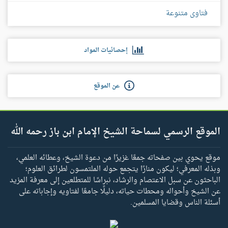
فتاوى متنوعة
إحصائيات المواد
عن الموقع
الموقع الرسمي لسماحة الشيخ الإمام ابن باز رحمه الله
موقع يحوي بين صفحاته جمعًا غزيرًا من دعوة الشيخ، وعطائه العلمي،
وبذله المعرفي؛ ليكون منارًا يتجمع حوله الملتمسون لطرائق العلوم؛
الباحثون عن سبل الاعتصام والرشاد، نبراسًا للمتطلعين إلى معرفة المزيد
عن الشيخ وأحواله ومحطات حياته، دليلًا جامعًا لفتاويه وإجاباته على
أسئلة الناس وقضايا المسلمين.