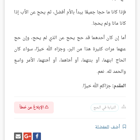
فإذا كانا ما حجا جميعًا يبدأ بالأم أفضل، ثم يحج عن الأب إذا
كانا ماتا ولم يحجا.
أما إن كان أحدهما قد حج يحج عن الذي لم يحج، وإن حج
عنهما مرات كثيرة هذا من البر، وجزاه الله خيرًا، سواء كان
الحاج ابنهما، أو بنتهما، أو أخاهما، أو أختهما، الأمر واسع
والحمد لله. نعم.
المقدم:
جزاكم الله خيرًا.
الإبلاغ عن خطأ
النيابة في الحج
أضف للمفضلة
شارك
شارك
إرسل
على
على
إيميل