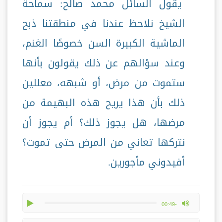
يقول السائل محمد صالح: سماحة
الشيخ نلاحظ عندنا في منطقتنا ذبح
الماشية الكبيرة السن خصوصًا الغنم،
وعند سؤالهم عن ذلك يقولون بأنها
ستموت من مرض، أو شبهه، معللين
ذلك بأن هذا يريح هذه البهيمة من
مرضها، هل يجوز ذلك؟ أم يجوز أن
نتركها تعاني من المرض حتى تموت؟
أفيدوني مأجورين.
play
max volume
-00:49