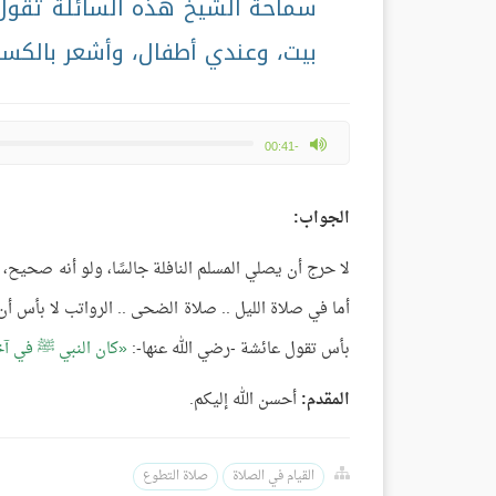
سماحة الشيخ هذه السائلة تقول: 
بيت، وعندي أطفال، وأشعر بالكس
max volume
-00:41
الجواب:
لا حرج أن يصلي المسلم النافلة جالسًا، ولو أنه صحيح، ل
أما في صلاة الليل .. صلاة الضحى .. الرواتب لا بأس 
بأس تقول عائشة -رضي الله عنها-:
كان النبي ﷺ في آخر
المقدم:
أحسن الله إليكم.
القيام في الصلاة
صلاة التطوع