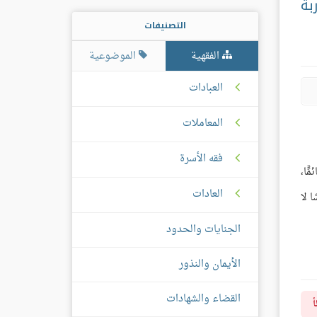
بة
التصنيفات
الفقهية
الموضوعية
العبادات
المعاملات
فقه الأسرة
ًا،
العادات
 لا
الجنايات والحدود
الأيمان والنذور
القضاء والشهادات
أ