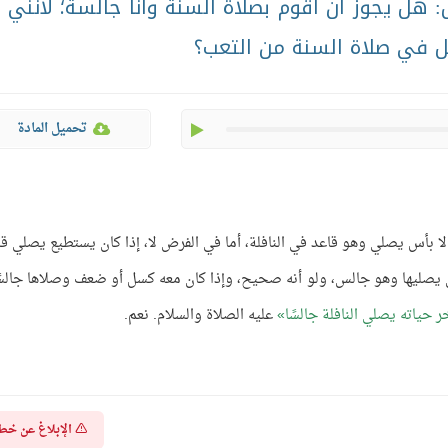
هل يجوز أن أقوم بصلاة السنة وأنا جالسة؛ لأنني ر
ل في صلاة السنة من التعب؟
play
تحميل المادة
ا بأس يصلي وهو قاعد في النافلة، أما في الفرض لا، إذا كان يستطيع يصلي قائمً
أن يصليها وهو جالس، ولو أنه صحيح، وإذا كان معه كسل أو ضعف وصلاها جالسًا
 حياته يصلي النافلة جالسًا
عليه الصلاة والسلام. نعم.
الإبلاغ عن خط