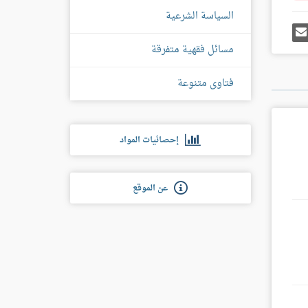
السياسة الشرعية
رك
إرسل
ى
إيميل
غل
مسائل فقهية متفرقة
س
فتاوى متنوعة
إحصائيات المواد
عن الموقع