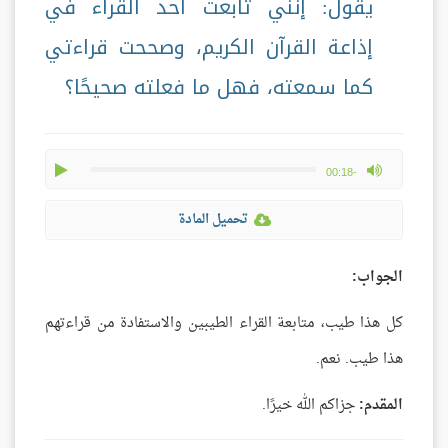
يقول: إنني تابعت أحد القراء في
إذاعة القرآن الكريم، وصححت قراءتي
كما سمعته، فهل ما فعلته صحيحًا؟
play
max volume
-00:18
تحميل المادة
الجواب:
كل هذا طيب، متابعة القراء الطيبين والاستفادة من قراءتهم
هذا طيب. نعم.
المقدم:
جزاكم الله خيرًا.