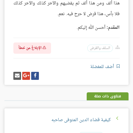
هذا ألف ومن هذا ألف ثم يقضيهم والآخر كذلك والآخر كذلك
فلا بأس، هذا قرض لا حرج فيه. نعم.
المقدم:
أحسن الله إليكم.
الإبلاغ عن خطأ
السلف والقرض
أضف للمفضلة
شارك
شارك
إرسل
على
على
إيميل
فيسبوك
غوغل
بلس
فتاوى ذات صلة
كيفية قضاء الدين المتوفى صاحبه