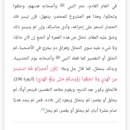
في العام القادم، نحر النبي ﷺ وأصحابه هديهم، وحلقوا
وتحللوا، وهذا هو المشروع للمحصر، يتمهل، فإن تيسر فك
الحصار استمر على إحرامه، وأدى مناسكه، وإن لم يتيسر ذلك
وشق عليه المقام، تحلل من هذه العمرة أو الحج إن كان حاجًا،
ولا شيء عليه سوى التحلل بإهراق دم يجزئ في الأضحية، ثم
الحلق أو التقصير كما فعله النبي ﷺ وأصحابه يوم الحديبية،
وبذلك يتحلل، كما قال جل وعلا:
فَإِنْ أُحْصِرْتُمْ فَمَا اسْتَيْسَرَ
مِنَ الْهَدْيِ وَلاَ تَحْلِقُواْ رُؤُوسَكُمْ حَتَّى يَبْلُغَ الْهَدْيُ
[البقرة:196]،
فالحلق يكون بعد الذبح، ويقوم مقامه التقصير، فينحر أولًا، ثم
يحلق أو يقصر، ثم يتحلل ويعود إلى بلاده، فمن لم يجد هديًا
[1]
صام عشرة أيام، ثم يحلق أو يقصر، ثم يحل
.