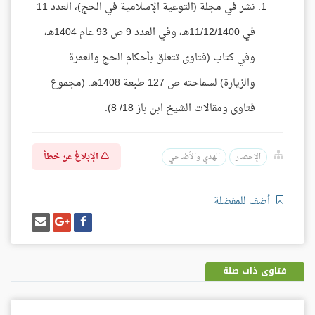
نشر في مجلة (التوعية الإسلامية في الحج)، العدد 11
في 11/12/1400هـ، وفي العدد 9 ص 93 عام 1404هـ،
وفي كتاب (فتاوى تتعلق بأحكام الحج والعمرة
والزيارة) لسماحته ص 127 طبعة 1408هـ. (مجموع
فتاوى ومقالات الشيخ ابن باز 18/ 8).
الإبلاغ عن خطأ
الإحصار
الهدي والأضاحي
أضف للمفضلة
شارك
شارك
إرسل
على
على
إيميل
فيسبوك
غوغل
بلس
فتاوى ذات صلة