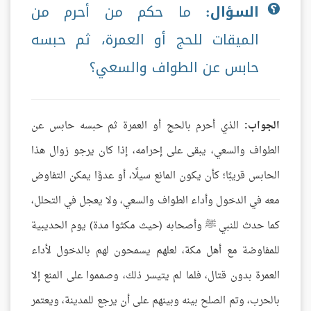
السؤال:
ما حكم من أحرم من
الميقات للحج أو العمرة، ثم حبسه
حابس عن الطواف والسعي؟
الجواب:
الذي أحرم بالحج أو العمرة ثم حبسه حابس عن
الطواف والسعي، يبقى على إحرامه، إذا كان يرجو زوال هذا
الحابس قريبًا؛ كأن يكون المانع سيلًا، أو عدوًا يمكن التفاوض
معه في الدخول وأداء الطواف والسعي، ولا يعجل في التحلل،
كما حدث للنبي ﷺ وأصحابه (حيث مكثوا مدة) يوم الحديبية
للمفاوضة مع أهل مكة، لعلهم يسمحون لهم بالدخول لأداء
العمرة بدون قتال، فلما لم يتيسر ذلك، وصمموا على المنع إلا
بالحرب، وتم الصلح بينه وبينهم على أن يرجع للمدينة، ويعتمر