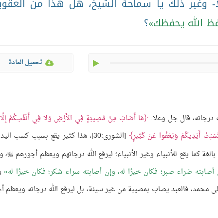
ًا- وغير ذلك يا سماحة الشيخ، هل هذا من العقوب
ظ الله يحفظك
؟
play
تحميل المادة
ه درجاته، قال جل وعلا:
مَا أَصَابَ مِنْ مُصِيبَةٍ فِي الأَرْضِ وَلا فِي أَنْفُسِكُمْ إِلَّ
سَبَتْ أَيْدِيكُمْ وَيَعْفُوا عَنْ كَثِيرٍ
[الشورى:30]، هذا كثير يقع بسبب كسب اليد
غة كما يقع للأنبياء وغير الأنبياء؛ ليرفع الله درجاتهم ويعظم أجورهم
، و

ن أصابته ضراء صبر؛ فكان خيرًا له، وإن أصابته سراء شكر؛ فكان خيرًا له
و
 محمد، فالعبد يصاب بمصيبة من غير سيئة، بل ليرفع الله درجاته ويعظم أج