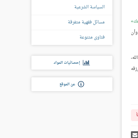
السياسة الشرعية
هك
مسائل فقهية متفرقة
وأن
فتاوى متنوعة
له،
إحصائيات المواد
زقه
عن الموقع
أ
رك
إرسل