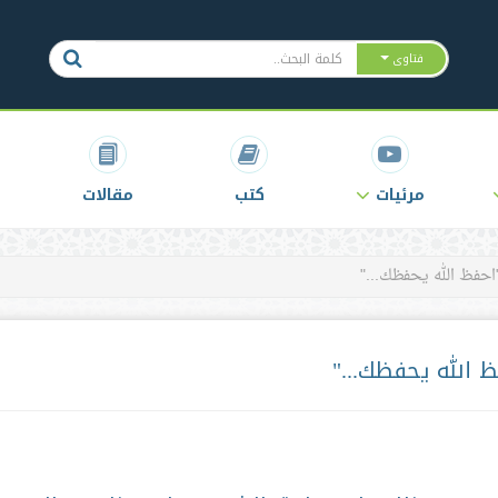
فتاوى
مرئيات
كتب
مقالات
احفظ الله يحفظك..."
 الله يحفظك..."