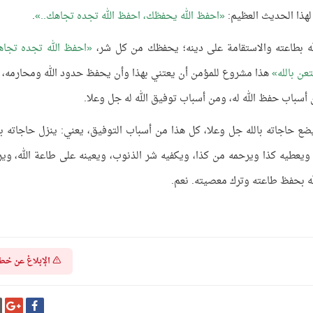
هذا الحديث العظيم:
احفظ الله يحفظك، احفظ الله تجده تجاهك..
.
بطاعته والاستقامة على دينه؛ يحفظك من كل شر،
احفظ الله تجده تجا
عن بالله
هذا مشروع للمؤمن أن يعتني بهذا وأن يحفظ حدود الله ومحارمه، 
 أسباب حفظ الله له، ومن أسباب توفيق الله له جل وعلا.
ضع حاجاته بالله جل وعلا، كل هذا من أسباب التوفيق، يعني: ينزل حاجاته بال
 ويعطيه كذا ويرحمه من كذا، ويكفيه شر الذنوب، ويعينه على طاعة الله، وير
له بحفظ طاعته وترك معصيته. نعم.
الإبلاغ عن خط
شارك
شا