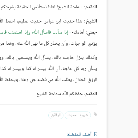
المقدم:
سماحة الشيخ! لعلنا نستأنس الحقيقة بشرحكم ل
الشيخ:
هذا حديث ابن عباس حديث عظيم، احفظ الله 
-يعني: أمامك-
إذا سألت فاسأل الله، وإذا استعنت فاست
يؤدي الواجبات، وأن يحذر كل ما نهى الله عنه، وهذا من
وكذلك ينزل حاجته بالله، يسأل الله ويستعين بالله، وي
يسأل ربه كل حاجة، أن الله ييسر له كذا وييسر له كذا
الرزق الحلال، يطلب الله من فضله جل وعلا، ويحفظ ال
المقدم:
حفظكم الله سماحة الشيخ.
شروح الحديث
الرقائق
أضف للمفضلة