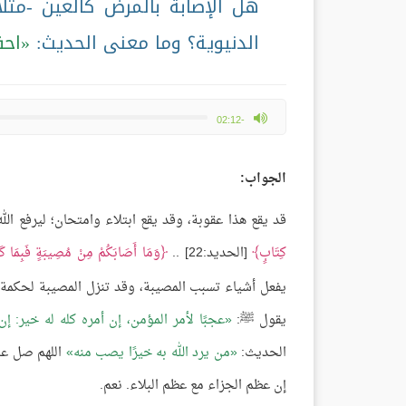
هل الإصابة بالمرض كالعين -مثل
الدنيوية؟ وما معنى الحديث:
احف
max volume
-02:12
الجواب:
قد يقع هذا عقوبة، وقد يقع ابتلاء وامتحان؛ ليرفع الل
كِتَابٍ
[الحديد:22] ..
وَمَا أَصَابَكُمْ مِنْ مُصِيبَةٍ فَبِمَا كَ
يفعل أشياء تسبب المصيبة، وقد تنزل المصيبة لحكمة بال
يقول ﷺ:
عجبًا لأمر المؤمن، إن أمره كله له خير: إ
الحديث:
من يرد الله به خيرًا يصب منه
اللهم صل على
إن عظم الجزاء مع عظم البلاء. نعم.