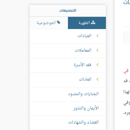
ات
التصنيفات
الفقهية
الموضوعية
العبادات
المعاملات
فقه الأسرة
ا فِي
العادات
، قد
لهذا
الجنايات والحدود
في
الأيمان والنذور
ره،
القضاء والشهادات