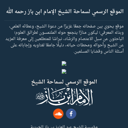
الموقع الرسمي لسماحة الشيخ الإمام ابن باز رحمه الله
موقع يحوي بين صفحاته جمعًا غزيرًا من دعوة الشيخ، وعطائه العلمي،
وبذله المعرفي؛ ليكون منارًا يتجمع حوله الملتمسون لطرائق العلوم؛
الباحثون عن سبل الاعتصام والرشاد، نبراسًا للمتطلعين إلى معرفة المزيد
عن الشيخ وأحواله ومحطات حياته، دليلًا جامعًا لفتاويه وإجاباته على
أسئلة الناس وقضايا المسلمين.
الموقع الرسمي لسماحة الشيخ
مؤسسة الشيخ عبد العزيز بن باز الخيرية