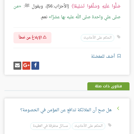
صَلُّوا عَلَيْهِ وَسَلِّمُوا تَسْلِيمًا
[الأحزاب:56]، ويقول ﷺ:
من
صلى علي واحدة صلى الله عليه بها عشرًا
نعم.
الإبلاغ عن خطأ
الحكم على الأحاديث
أضف للمفضلة
شارك
شارك
إرسل
على
على
إيميل
فيسبوك
غوغل
بلس
فتاوى ذات صلة
هل صح أن الملائكة تدافع عن المؤمن في الخصومة؟
الحكم على الأحاديث
مسائل متفرقة في العقيدة