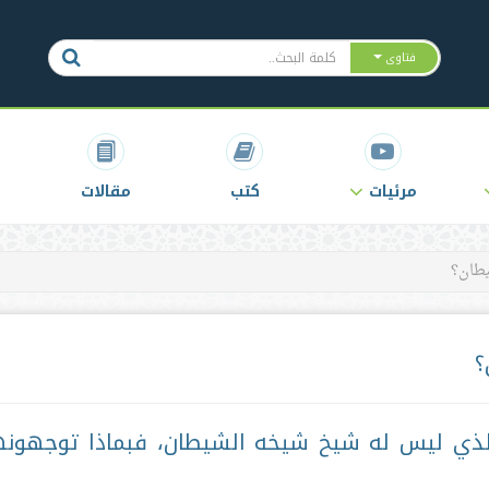
فتاوى
مرئيات
كتب
مقالات
طان؟
؟
ذي ليس له شيخ شيخه الشيطان، فبماذا توجهون