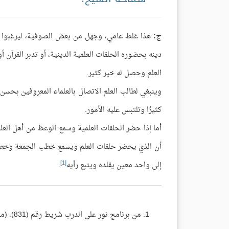
ج:
هذا غلط عامي، وجهل من بعض الصوفية، ليرغبوا الن
دينه بحضوره الحلقات العلمية الدينية، أو تدبر القرآن 
العلم وحصل له خير كثير.
وينبغي لطالب العلم الاتصال بالعلماء المعروفين بحسن ا
كثيرًا وتلتبس عليه الأمور.
أما إذا حضر الحلقات العلمية وسمع الوعظ من أهل الع
أن الذي يحضر حلقات العلم ويسمع خطب الجمعة وخطب
[1]
إلى واحد معين يقلده ويتبع رأيه
.
من برنامج نور على الدرب شريط رقم (831)، (مجموع فتاوى ومقالات الشيخ ابن باز 6/ 430)