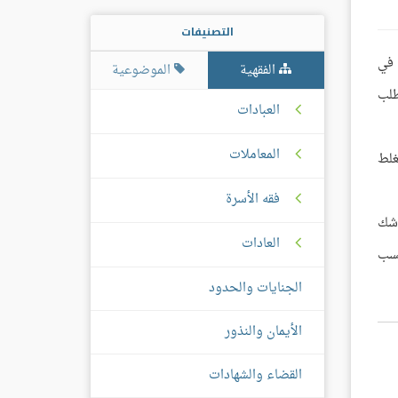
التصنيفات
 في
الفقهية
الموضوعية
طلب
العبادات
المعاملات
غلط
فقه الأسرة
 شك
العادات
تسب
الجنايات والحدود
الأيمان والنذور
القضاء والشهادات