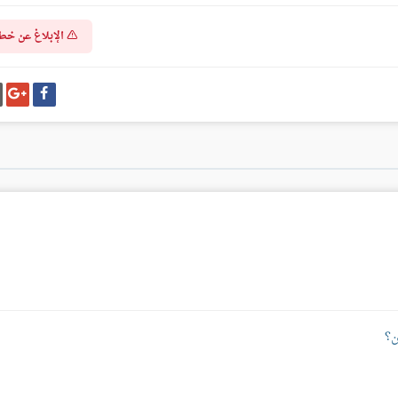
الإبلاغ عن خط
شارك
شا
على
عل
فيسبوك
غو
بل
ن؟