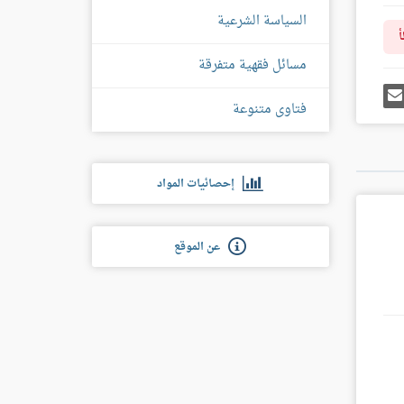
السياسة الشرعية
أ
مسائل فقهية متفرقة
رك
إرسل
ى
إيميل
فتاوى متنوعة
غل
س
إحصائيات المواد
عن الموقع