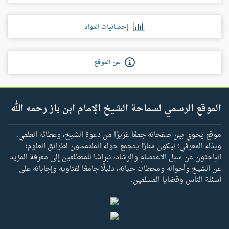
إحصائيات المواد
عن الموقع
الموقع الرسمي لسماحة الشيخ الإمام ابن باز رحمه الله
موقع يحوي بين صفحاته جمعًا غزيرًا من دعوة الشيخ، وعطائه العلمي،
وبذله المعرفي؛ ليكون منارًا يتجمع حوله الملتمسون لطرائق العلوم؛
الباحثون عن سبل الاعتصام والرشاد، نبراسًا للمتطلعين إلى معرفة المزيد
عن الشيخ وأحواله ومحطات حياته، دليلًا جامعًا لفتاويه وإجاباته على
أسئلة الناس وقضايا المسلمين.