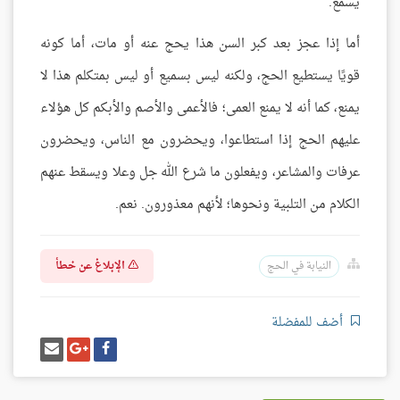
يسمع.
أما إذا عجز بعد كبر السن هذا يحج عنه أو مات، أما كونه
قويًا يستطيع الحج، ولكنه ليس بسميع أو ليس بمتكلم هذا لا
يمنع، كما أنه لا يمنع العمى؛ فالأعمى والأصم والأبكم كل هؤلاء
عليهم الحج إذا استطاعوا، ويحضرون مع الناس، ويحضرون
عرفات والمشاعر، ويفعلون ما شرع الله جل وعلا ويسقط عنهم
الكلام من التلبية ونحوها؛ لأنهم معذورون. نعم.
الإبلاغ عن خطأ
النيابة في الحج
أضف للمفضلة
شارك
شارك
إرسل
على
على
إيميل
فيسبوك
غوغل
بلس