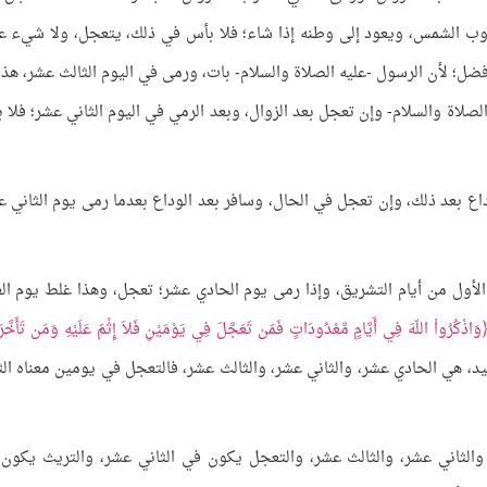
 الشمس، ويعود إلى وطنه إذا شاء؛ فلا بأس في ذلك، يتعجل، ولا شيء عل
فضل؛ لأن الرسول -عليه الصلاة والسلام- بات، ورمى في اليوم الثالث عشر، هذا
 الصلاة والسلام- وإن تعجل بعد الزوال، وبعد الرمي في اليوم الثاني عشر؛ فلا 
داع بعد ذلك، وإن تعجل في الحال، وسافر بعد الوداع بعدما رمى يوم الثاني ع
لأول من أيام التشريق، وإذا رمى يوم الحادي عشر؛ تعجل، وهذا غلط يوم الع
وَاذْكُرُواْ اللّهَ فِي أَيَّامٍ مَّعْدُودَاتٍ فَمَن تَعَجَّلَ فِي يَوْمَيْنِ فَلاَ إِثْمَ عَلَيْهِ وَمَن تَأَخَّر
ير يوم العيد، هي الحادي عشر، والثاني عشر، والثالث عشر، فالتعجل في يومين معناه ال
، والثاني عشر، والثالث عشر، والتعجل يكون في الثاني عشر، والتريث يكون 