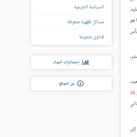
السياسة الشرعية
يه،
 هو
مسائل فقهية متفرقة
بأس
فتاوى متنوعة
شر،
إحصائيات المواد
يد،
عن الموقع
َ فَلا
ثاني
إلى