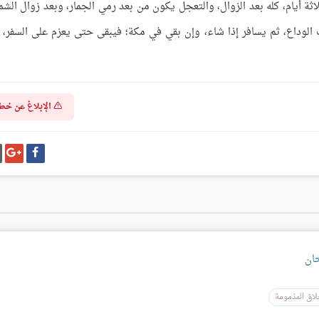
ثلاثة أيام، كله بعد الزوال، والتعجل يكون من بعد رمي الجمار، وبعد زوال الش
لوداع، ثم يسافر إذا شاء، وإن بقي في مكة؛ فيبقى حتى يعزم على السفر، ف
الإبلاغ عن خط
شارك
شا
على
عل
فيسبوك
غو
بل
خان
لاق المذمومة