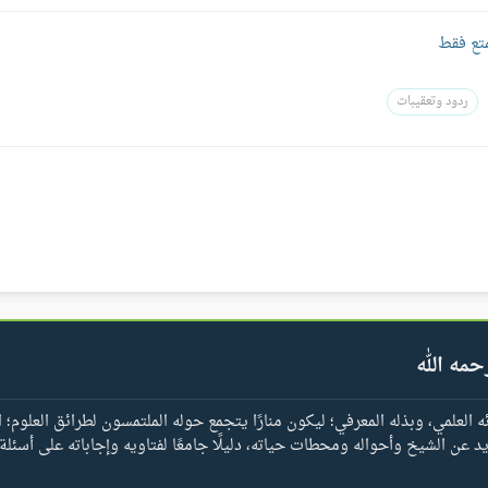
متع فقط
ردود وتعقيبات
حمه الله
العلمي، وبذله المعرفي؛ ليكون منارًا يتجمع حوله الملتمسون لطرائق العلوم؛ ا
يد عن الشيخ وأحواله ومحطات حياته، دليلًا جامعًا لفتاويه وإجاباته على أسئلة