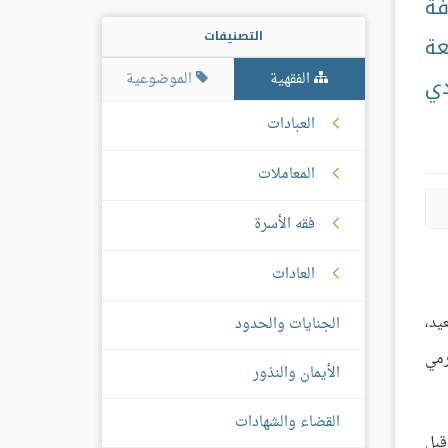
فة
التصنيفات
عة
الفقهية
الموضوعية
دي
العبادات
المعاملات
فقه الأسرة
العادات
يد،
الجنايات والحدود
رمي
الأيمان والنذور
القضاء والشهادات
قبل