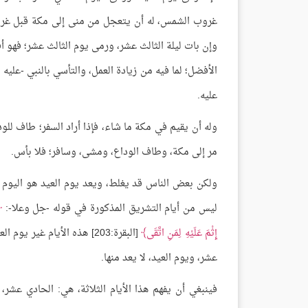
غروب الشمس، له أن يتعجل من منى إلى مكة قبل غروب
وإن بات ليلة الثالث عشر، ورمى يوم الثالث عشر؛ فهو أ
الأفضل؛ لما فيه من زيادة العمل، والتأسي بالنبي -عليه
عليه.
وله أن يقيم في مكة ما شاء، فإذا أراد السفر؛ طاف للو
مر إلى مكة، وطاف الوداع، ومشى، وسافر؛ فلا بأس.
ولكن بعض الناس قد يغلط، ويعد يوم العيد هو اليوم ا
ليس من أيام التشريق المذكورة في قوله -جل وعلا-:
إِثْمَ عَلَيْهِ لِمَنِ اتَّقَى
[البقرة:203] هذه الأيام غ
عشر، ويوم العيد، لا يعد منها.
فينبغي أن يفهم هذا الأيام الثلاثة، هي: الحادي عشر