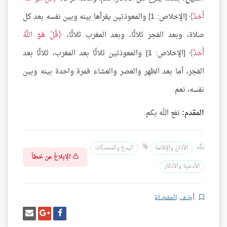
أَحَدٌ
[الإخلاص: 1] والمعوذتين يقرأها بينه وبين نفسه بعد كل
صلاة، وبعد الفجر ثلاثًا، وبعد المغرب ثلاثًا،
قُلْ هُوَ اللَّهُ
أَحَدٌ
[الإخلاص: 1] والمعوذتين ثلاثًا بعد المغرب، ثلاثًا بعد
الفجر، أما بعد الظهر والعصر والعشاء فمرة واحدة بينه وبين
نفسه، نعم.
المقدم:
نفع الله بكم.
الأذان والإقامة
البدع والمحدثات
الإبلاغ عن خطأ
الأدعية والأذكار
أضف للمفضلة
شارك
شارك
إرسل
على
على
إيميل
فيسبوك
غوغل