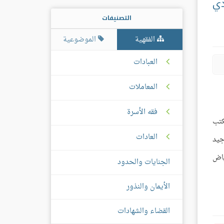
دي
التصنيفات
الفقهية
الموضوعية
العبادات
المعاملات
فقه الأسرة
كتب
العادات
جيد
ياض
الجنايات والحدود
الأيمان والنذور
القضاء والشهادات