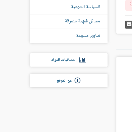
أ
السياسة الشرعية
مسائل فقهية متفرقة
رك
إرسل
ى
إيميل
غل
فتاوى متنوعة
س
إحصائيات المواد
عن الموقع