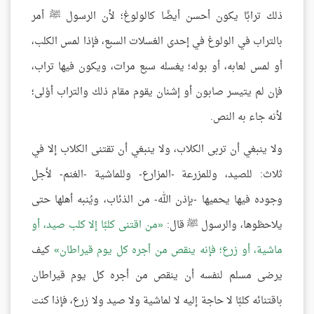
ذلك ترابًا يكون أحسن أيضًا كالولوغ؛ لأن الرسول ﷺ أمر
بالتراب في الولوغ في إحدى الغسلات السبع، فإذا لمس الكلب،
أو لمس لعابه، أو بوله؛ يغسله سبع مرات، ويكون فيها تراب،
فإن لم يتيسر صابون أو إشنان يقوم مقام ذلك والتراب أوْلى؛
لأنه جاء به النص.
ولا ينبغي أن تربى الكلاب، ولا ينبغي أن تقتنى الكلاب إلا في
ثلاث: للصيد، وللمزرعة -المزارع- وللماشية -الغنم- لأجل
وجوده فيها يحميها -بإذن الله- من الذئاب، ويُنبه أهلها حتى
يلاحظوها، والرسول ﷺ قال:
من اقتنى كلبًا إلا كلب صيد، أو
ماشية، أو زرع؛ فإنه ينقص من أجره كل يوم قيراطان
كيف
يرضى مسلم لنفسه أن ينقص من أجره كل يوم قيراطان
باقتنائه كلبًا لا حاجة إليه لا لماشية ولا صيد ولا زرع، فإذا كنت