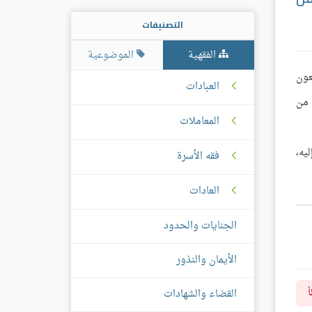
التصنيفات
الفقهية
الموضوعية
عون
العبادات
 من
المعاملات
يه،
فقه الأسرة
العادات
الجنايات والحدود
الأيمان والنذور
القضاء والشهادات
أ