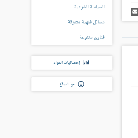
السياسة الشرعية
رك
إرسل
ى
إيميل
غل
مسائل فقهية متفرقة
س
فتاوى متنوعة
إحصائيات المواد
عن الموقع