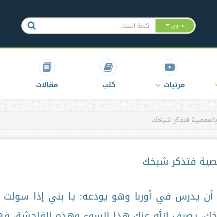
فتاوى
مرئيات
كتب
مقالات
بالمعصية فتذكر شيخك
صية فتذكر شيخك
أن يدرس في أوربا وهو يودعه: يا بني إذا سولت 
ك، يصرف الله عنك هذا السوء وهذه الفاحشة، ف