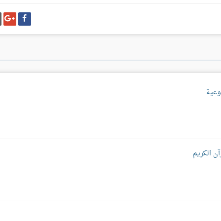
شارك
شا
على
عل
فيسبوك
غو
بل
وعية
آن الكريم