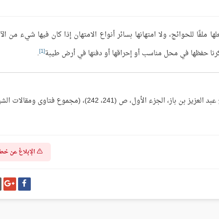
ا ملفًا للحوائج، ولا امتهانها بسائر أنواع الامتهان إذا كان فيها شيء من الآ
[1]
ذكرنا حفظها في محل مناسب أو إحراقها أو دفنها في أرض طيبة
.
نشرت في كتاب الدعوة (الفتاوى) لسماحة الشيخ عبد العزيز بن باز، الجزء الأول، ص (241، 242)، (مجموع فتاوى ومقال
الإبلاغ عن خط
شارك
شا
على
عل
فيسبوك
غو
بل