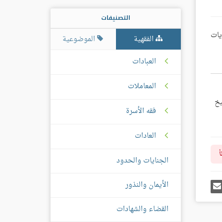
التصنيفات
يات
الفقهية
الموضوعية
العبادات
المعاملات
ات الشيخ
فقه الأسرة
العادات
أ
الجنايات والحدود
رك
إرسل
الأيمان والنذور
ى
إيميل
غل
س
القضاء والشهادات