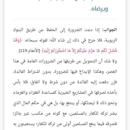
ويرضاه.
الجواب:
إذا دعت الضرورة إلى الحفظ عن طريق البنوك
الربوية، فلا حرج في ذلك إن شاء الله؛ لقوله سبحانه:
وَقَدْ
فَصَّلَ لَكُم مَّا حَرَّمَ عَلَيْكُمْ إِلاَّ مَا اضْطُرِرْتُمْ إِلَيْهِ
[الأنعام:119].
ولا شك أن التحويل عن طريقها من الضرورات العامة في هذا
العصر، وهكذا الإيداع فيها للضرورة، بدون اشتراط الفائدة،
فإن دفعت إليه الفائدة من دون شرط ولا اتفاق، فلا بأس
بأخذه لصرفها في المشاريع الخيرية كمساعدة الفقراء والغرماء
ونحو ذلك لا ليمتلكها، أو ينتفع بها، بل هي في حكم المال الذي
يضر تركه للكفار بالمسلمين، مع كونه من مكسب غير جائز؛
فصرفه فيما ينفع المسلمين أولى من تركه للكفار؛ يستعينون به