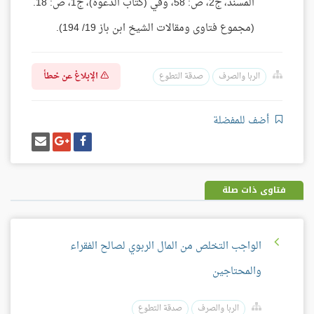
المسند، ج2، ص: 58، وفي (كتاب الدعوة)، ج1، ص: 18.
(مجموع فتاوى ومقالات الشيخ ابن باز 19/ 194).
الإبلاغ عن خطأ
الربا والصرف
صدقة التطوع
أضف للمفضلة
شارك
شارك
إرسل
على
على
إيميل
فيسبوك
غوغل
بلس
فتاوى ذات صلة
الواجب التخلص من المال الربوي لصالح الفقراء
والمحتاجين
الربا والصرف
صدقة التطوع