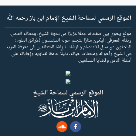
الموقع الرسمي لسماحة الشيخ الإمام ابن باز رحمه الله
موقع يحوي بين صفحاته جمعًا غزيرًا من دعوة الشيخ، وعطائه العلمي،
وبذله المعرفي؛ ليكون منارًا يتجمع حوله الملتمسون لطرائق العلوم؛
الباحثون عن سبل الاعتصام والرشاد، نبراسًا للمتطلعين إلى معرفة المزيد
عن الشيخ وأحواله ومحطات حياته، دليلًا جامعًا لفتاويه وإجاباته على
أسئلة الناس وقضايا المسلمين.
الموقع الرسمي لسماحة الشيخ